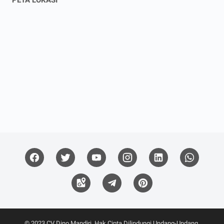
PETA LOKASI
© 2023
CV Dino Mandiri
. Hak Cipta Dilindungi Undang-Undang.