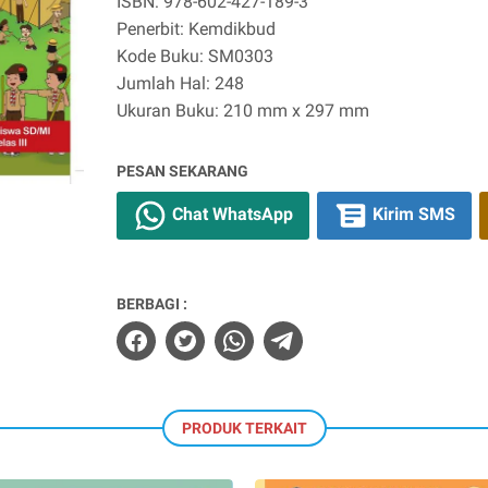
ISBN: 978-602-427-189-3
Penerbit: Kemdikbud
Kode Buku: SM0303
Jumlah Hal: 248
Ukuran Buku: 210 mm x 297 mm
PESAN SEKARANG
Chat WhatsApp
Kirim SMS
BERBAGI :
PRODUK TERKAIT