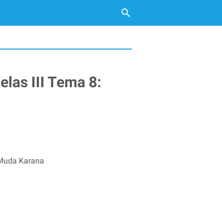
las III Tema 8:
 Muda Karana