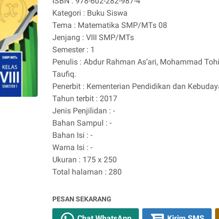
ISBN : 978-602-282-987-4
Kategori : Buku Siswa
Tema : Matematika SMP/MTs 08
Jenjang : VIII SMP/MTs
Semester : 1
Penulis : Abdur Rahman As’ari, Mohammad Tohir, 
Taufiq.
Penerbit : Kementerian Pendidikan dan Kebuda
Tahun terbit : 2017
Jenis Penjilidan : -
Bahan Sampul : -
Bahan Isi : -
Warna Isi : -
Ukuran : 175 x 250
Total halaman : 280
PESAN SEKARANG
Chat WhatsApp
Kirim SMS