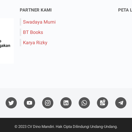
PARTNER KAMI
PETA 
Swadaya Murni
BT Books
Karya Rizky
© 2023
CV Dino Mandiri
. Hak Cipta Dilindungi Undang-Undang.