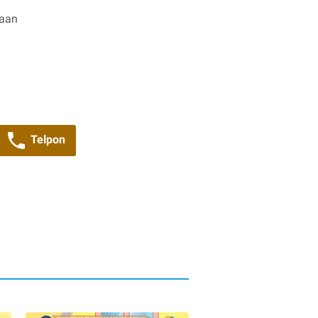
yaan
Telpon